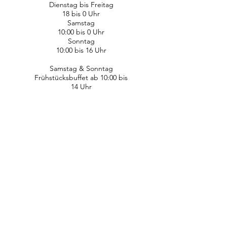
Dienstag bis Freitag
18 bis 0 Uhr
Samstag
10:00 bis 0 Uhr
Sonntag
10:00 bis 16 Uhr
Samstag & Sonntag
Frühstücksbuffet ab 10:00 bis
14 Uhr
Samstag
Snacks und Small Plates ab 14
Uhr
Sonntag
Kaffee & Drinks ab 14 bis 16
Uhr
Telefon
+49 (0) 69 94943878
WhatsApp